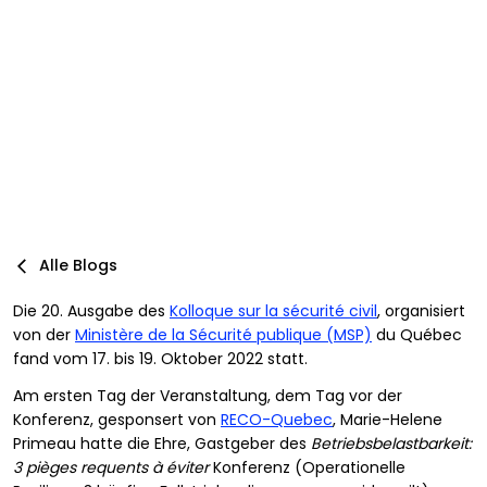
Von
Marie-Helene Primeau, MBCI, CPA, ISO 22301 Lead
:
Auditor
veröffentlicht:
11/25/2025
Aktualisiert:
12/16/2025
Alle Blogs
Die 20. Ausgabe des
Kolloque sur la sécurité civil
, organisiert
von der
Ministère de la Sécurité publique (MSP)
du Québec
fand vom 17. bis 19. Oktober 2022 statt.
Am ersten Tag der Veranstaltung, dem Tag vor der
Konferenz, gesponsert von
RECO-Quebec
, Marie-Helene
Primeau hatte die Ehre, Gastgeber des
Betriebsbelastbarkeit:
3 pièges requents à éviter
Konferenz (Operationelle