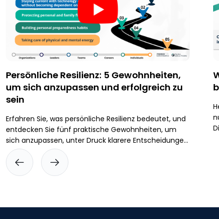
Persönliche Resilienz: 5 Gewohnheiten,
W
um sich anzupassen und erfolgreich zu
b
sein
H
n
Erfahren Sie, was persönliche Resilienz bedeutet, und
D
entdecken Sie fünf praktische Gewohnheiten, um
k
sich anzupassen, unter Druck klarere Entscheidungen
f
zu treffen und sich auf Störungen vorzubereiten.
k
E
z