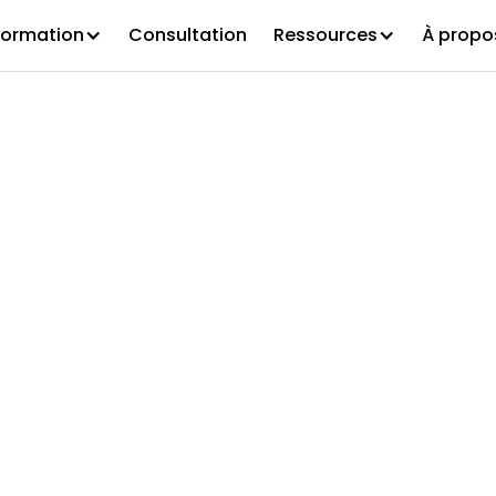
Formation
Consultation
Ressources
À propo
mne 2026 – B
et de certific
 d'activité (CB
s)