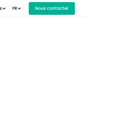
s
FR
Nous contacter
ootcamps de
ation en
CI et parties