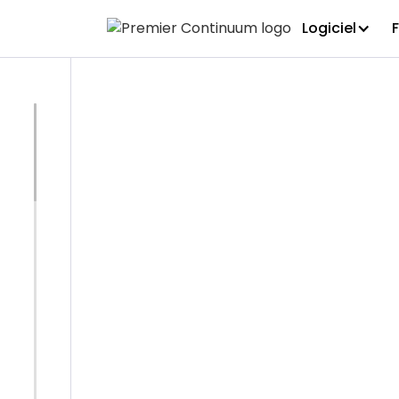
Logiciel
ÉVÉNEMENT
DRJ Auto
formation 
continuité
prenante