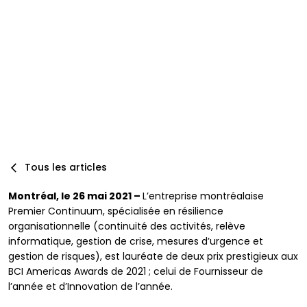
Par
Marie-Hélène Primeau, MBCI, CPA, Auditrice principale
:
ISO 22301
Publié :
12/24/2023
Mis à jour :
10/29/2025
Tous les articles
Montréal, le 26 mai 2021 –
L’entreprise montréalaise
Premier Continuum, spécialisée en résilience
organisationnelle (continuité des activités, relève
informatique, gestion de crise, mesures d’urgence et
gestion de risques), est lauréate de deux prix prestigieux aux
BCI Americas Awards de 2021 ; celui de Fournisseur de
l’année et d’Innovation de l’année.