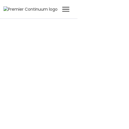
BLOGUE
Premier Continuum
remporte les titres
Fournisseur et
Innovation de
l’année aux BCI
Americas Awards
2021