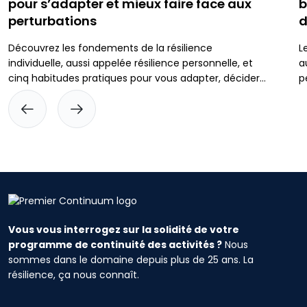
pour s’adapter et mieux faire face aux
b
perturbations
d
Découvrez les fondements de la résilience
L
individuelle, aussi appelée résilience personnelle, et
a
cinq habitudes pratiques pour vous adapter, décider
p
avec plus de clarté sous pression et mieux vous
p
préparer aux imprévus.
r
p
é
e
Vous vous interrogez sur la solidité de votre
programme de continuité des activités ?
Nous
sommes dans le domaine depuis plus de 25 ans. La
résilience, ça nous connaît.