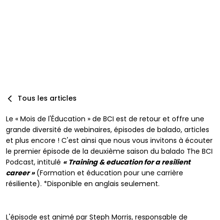
Par
Marie-Hélène Primeau, MBCI, CPA, Auditrice principale
:
ISO 22301
Publié :
12/24/2023
Mis à jour :
10/29/2025
Tous les articles
Le « Mois de l'Éducation » de BCI est de retour et offre une
grande diversité de webinaires, épisodes de balado, articles
et plus encore ! C'est ainsi que nous vous invitons à écouter
le premier épisode de la deuxième saison du balado The BCI
Podcast, intitulé
« Training & education for a resilient
career »
(Formation et éducation pour une carrière
résiliente). *Disponible en anglais seulement.
L'épisode est animé par Steph Morris, responsable de