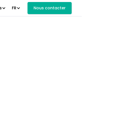
s
FR
Nous contacter
 sélection
de la
 par Info-