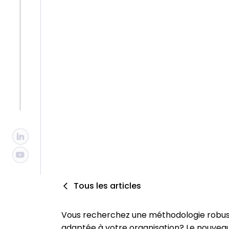
Tech
Par :
Isabelle Primeau, MBCI, CBCP
Publié :
3/20/2024
Mis à jour :
10/29/2025
Tous les articles
Vous recherchez une méthodologie robuste
adaptée à votre organisation? Le nouveau 