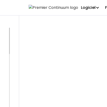
Logiciel
BLOGUE
Télécharge
des logici
continuité