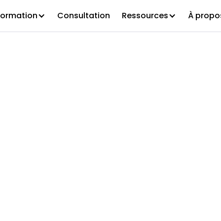
Formation
Consultation
Ressources
À propo
z le Guide de
els de gestion 
 des activités,