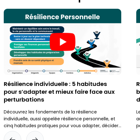
Résilience individuelle : 5 habitudes
R
pour s’adapter et mieux faire face aux
b
perturbations
d
Découvrez les fondements de la résilience
L
individuelle, aussi appelée résilience personnelle, et
a
cinq habitudes pratiques pour vous adapter, décider
p
avec plus de clarté sous pression et mieux vous
p
préparer aux imprévus.
r