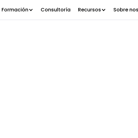
Formación
Consultoría
Recursos
Sobre no
osotros en la 
a asistir al 
é civile 2023