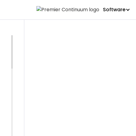
Software
EVENTO
Únase a n
Quebec par
la sécurit