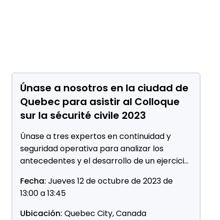
Únase a nosotros en la ciudad de
Quebec para asistir al Colloque
sur la sécurité civile 2023
Únase a tres expertos en continuidad y
seguridad operativa para analizar los
antecedentes y el desarrollo de un ejercicio
cibernético de mesa que involucra a todos
Fecha:
Jueves 12 de octubre de 2023 de
los niveles de la estructura de gestión de
13:00 a 13:45
incidentes de Energir.
Ubicación:
Quebec City, Canada