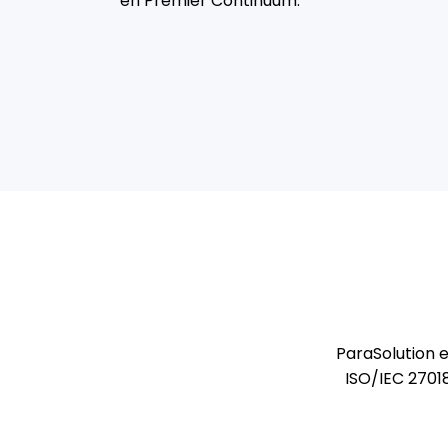
en Premier Continuum.
ParaSolution 
ISO/IEC 2701