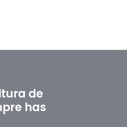
ltura de
mpre has