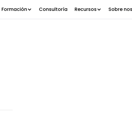
Formación
Consultoría
Recursos
Sobre no
a tu program