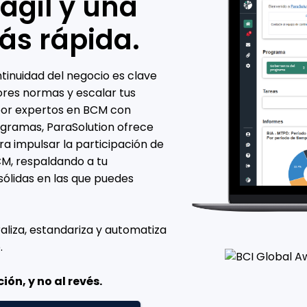
ágil y una
ás rápida.
inuidad del negocio es clave
jores normas y escalar tus
por expertos en BCM con
ogramas, ParaSolution ofrece
ara impulsar la participación de
CM, respaldando a tu
ólidas en las que puedes
raliza, estandariza y automatiza
.
ón, y no al revés.