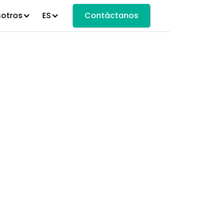
sotros
ES
Contáctanos
a de