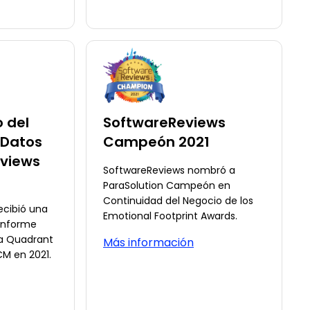
 del
SoftwareReviews
 Datos
Campeón 2021
views
SoftwareReviews nombró a
ParaSolution Campeón en
Continuidad del Negocio de los
ecibió una
Emotional Footprint Awards.
 informe
a Quadrant
Más información
CM en 2021.