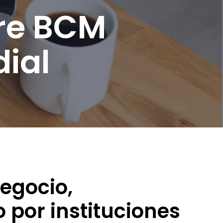
are BCM
ial
egocio,
o por instituciones