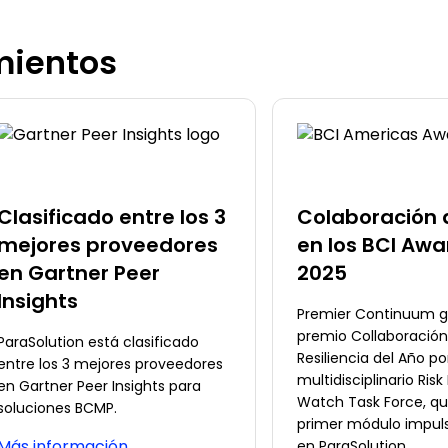
mientos
Clasificado entre los 3
Colaboración 
mejores proveedores
en los BCI Awa
en Gartner Peer
2025
Insights
Premier Continuum g
premio Collaboración
ParaSolution está clasificado
Resiliencia del Año p
entre los 3 mejores proveedores
multidisciplinario Risk 
en Gartner Peer Insights para
Watch Task Force, qu
soluciones BCMP.
primer módulo impuls
Más información
en ParaSolution.