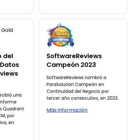
 del
SoftwareReviews
 Datos
Campeón 2023
views
SoftwareReviews nombró a
ParaSolution Campeón en
Continuidad del Negocio por
ecibió una
tercer año consecutivo, en 2023.
 informe
a Quadrant
Más información
CM, por
iva, en