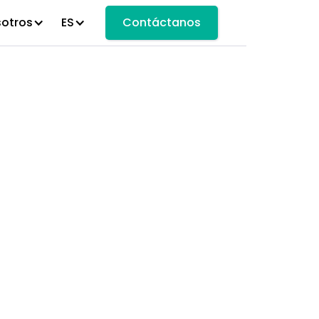
sotros
ES
Contáctanos
Conoces las
n caso de un