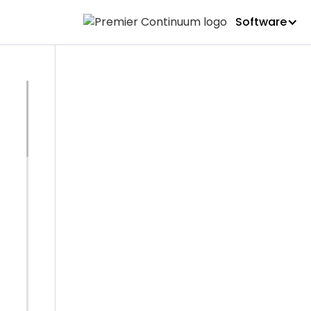
Software
EVENTO
Great Sha
tres acci
terremoto