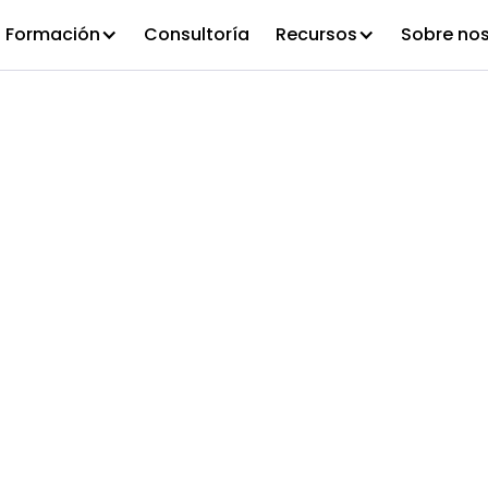
Formación
Consultoría
Recursos
Sobre no
keOut 2024: ¿
ones a tomar e
?