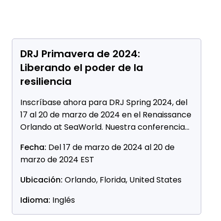
DRJ Primavera de 2024:
Liberando el poder de la
resiliencia
Inscríbase ahora para DRJ Spring 2024, del
17 al 20 de marzo de 2024 en el Renaissance
Orlando at SeaWorld. Nuestra conferencia
destacada: El poder de la resiliencia: qué
Fecha:
Del 17 de marzo de 2024 al 20 de
actividades y herramientas crean valor al
marzo de 2024 EST
fomentar la resiliencia.
Ubicación:
Orlando, Florida, United States
Idioma:
Inglés