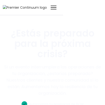
¿Estás preparado
para la próxima
crisis?
Si un evento interrumpiera las operaciones de
tu organización, ¿estarías preparado?
Nuestros clientes y nuestra comunidad sí lo
están. Aumentemos hoy la resiliencia de tu
organización.
Automatiza tu programa de BCM