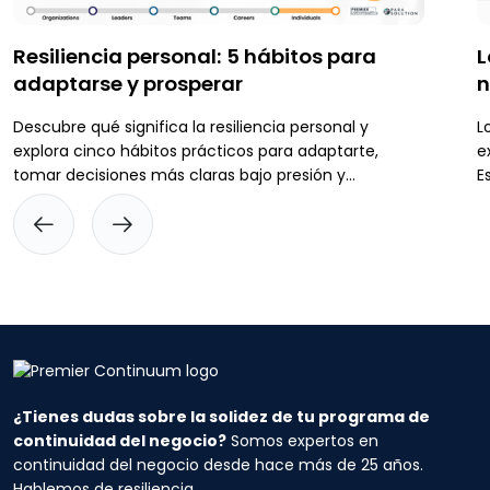
Resiliencia personal: 5 hábitos para
L
adaptarse y prosperar
n
Descubre qué significa la resiliencia personal y
L
explora cinco hábitos prácticos para adaptarte,
e
tomar decisiones más claras bajo presión y
E
prepararte antes de que surjan interrupciones.
e
l
p
i
¿Tienes dudas sobre la solidez de tu programa de
continuidad del negocio?
Somos expertos en
continuidad del negocio desde hace más de 25 años.
Hablemos de resiliencia.