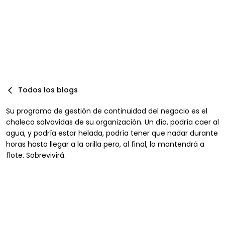
Por :
Marion Escriu, ISO 22301 Lead Auditor
Publicado:
11/25/2025
Actualizado:
12/16/2025
Todos los blogs
Su programa de gestión de continuidad del negocio es el
chaleco salvavidas de su organización. Un día, podría caer al
agua, y podría estar helada, podría tener que nadar durante
horas hasta llegar a la orilla pero, al final, lo mantendrá a
flote. Sobrevivirá.